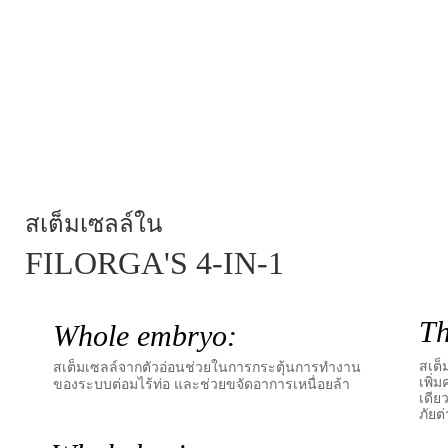
โรน
ลดคอเล
เพิ่มสม
สเต็มเซลล์ใน
FILORGA'S 4-IN-1
T
Whole embryo:
สเต็
สเต็มเซลล์จากตัวอ่อนช่วยในการกระตุ้นการทำงาน
เพิ่
ของระบบต่อมไร้ท่อ และช่วยขจัดอาการเหนื่อยล้า
เดีย
ภัยต