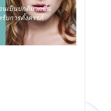
อนเป็นปกติมากขึ้น
ับการตั้งครรภ์
orga BRM 4 in 1 Male
ษ) :
หรับสุภาพบุรุษ จะช่วยในการฟื้นฟูและรักษา
พศชาย ช่วยลดปัญหาเสื่อมสมรรถภาพทางเพศ
ดอาการวัยทองด้วย นอกจากนี้สเต็มเซลล์จาก
 ของสเต็มเซลล์อันเป็นส่วนผสมหลักของ Filorga
รรพคุณพิเศษสำหรับร่างกายคุณผู้ชาย ดังนี้
ะดับฮอร์โมนเทสโทสเตอ