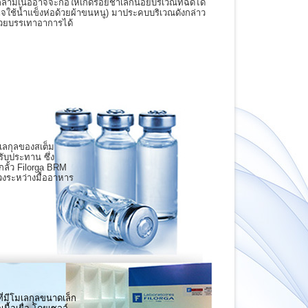
ล้ามเนื้ออาจจะก่อให้เกิดรอยช้ำเล็กน้อยบริเวณที่ฉีดได้
จใช้น้ำแข็งห่อด้วยผ้าขนหนู) มาประคบบริเวณดังกล่าว
่วยบรรเทาอาการได้
เลกุลของสเต็ม
ับประทาน ซึ่ง
กลั้ว Filorga BRM
วงระหว่างมื้ออาหาร
ที่มีโมเลกุลขนาดเล็ก