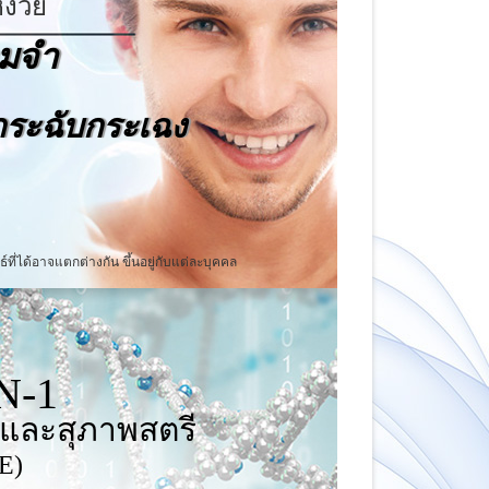
งวัย
มจำ
กระฉับกระเฉง
ธ์ที่ได้อาจแตกต่างกัน ขึ้นอยู่กับแต่ละบุคคล
N-1
 และสุภาพสตรี
E)