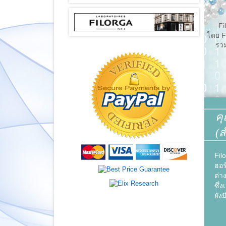
Filo
โดย F
รวม
คุ
(ส
Fil
ฮอร
ต่า
ซึ่
ยัง